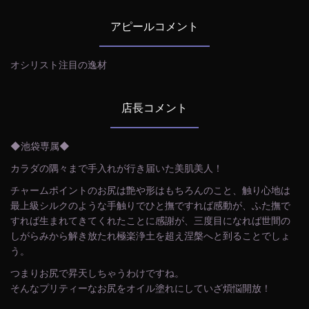
アピールコメント
オシリスト注目の逸材
店長コメント
◆池袋専属◆
カラダの隅々まで手入れが行き届いた美肌美人！
チャームポイントのお尻は艶や形はもちろんのこと、触り心地は
最上級シルクのような手触りでひと撫ですれば感動が、ふた撫で
すれば生まれてきてくれたことに感謝が、三度目になれば世間の
しがらみから解き放たれ極楽浄土を超え涅槃へと到ることでしょ
う。
つまりお尻で昇天しちゃうわけですね。
そんなプリティーなお尻をオイル塗れにしていざ煩悩開放！