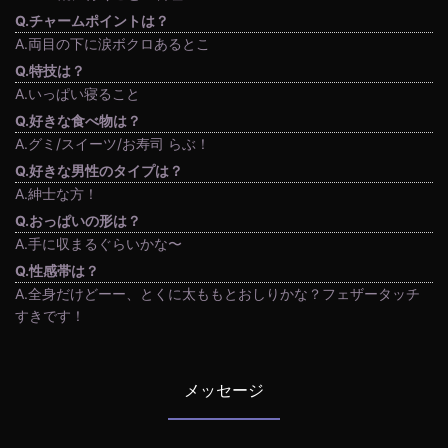
Q.チャームポイントは？
A.両目の下に涙ボクロあるとこ
Q.特技は？
A.いっぱい寝ること
Q.好きな食べ物は？
A.グミ/スイーツ/お寿司 らぶ！
Q.好きな男性のタイプは？
A.紳士な方！
Q.おっぱいの形は？
A.手に収まるぐらいかな〜
Q.性感帯は？
A.全身だけどーー、とくに太ももとおしりかな？フェザータッチ
すきです！
メッセージ