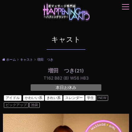
t
o
g
g
l
e
キャスト
n
a
v
ホーム
キャスト
増田 つき
i
g
増田 つき
(21)
a
T162 B82 (B) W56 H83
t
本日お休み
i
o
アイドル
かわいい系
きれい系
スレンダー
学生
NEW
n
ピックアップ
池袋