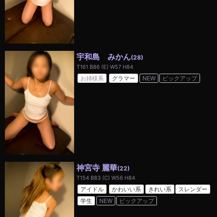
宇和島 みかん
(28)
T161 B86 (E) W57 H84
お姉様系
グラマー
NEW
ピックアップ
神宮寺 麗華
(22)
T154 B83 (C) W56 H84
アイドル
かわいい系
きれい系
スレンダー
学生
NEW
ピックアップ