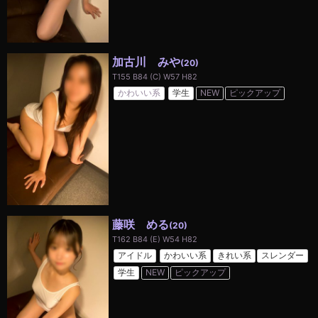
加古川 みや
(20)
T155 B84 (C) W57 H82
かわいい系
学生
NEW
ピックアップ
藤咲 める
(20)
T162 B84 (E) W54 H82
アイドル
かわいい系
きれい系
スレンダー
学生
NEW
ピックアップ