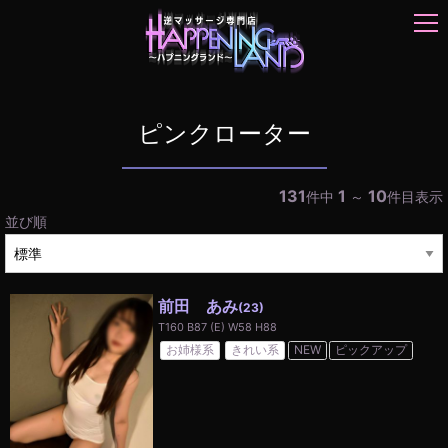
t
o
g
g
l
e
ピンクローター
n
a
v
131
1
10
件中
～
件目表示
i
並び順
g
a
t
i
前田 あみ
(23)
o
T160 B87 (E) W58 H88
n
お姉様系
きれい系
NEW
ピックアップ