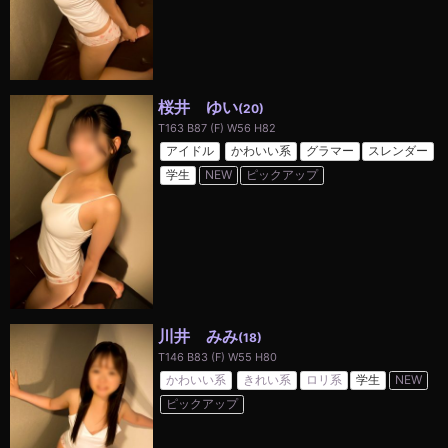
桜井 ゆい
(20)
T163 B87 (F) W56 H82
アイドル
かわいい系
グラマー
スレンダー
学生
NEW
ピックアップ
川井 みみ
(18)
T146 B83 (F) W55 H80
かわいい系
きれい系
ロリ系
学生
NEW
ピックアップ