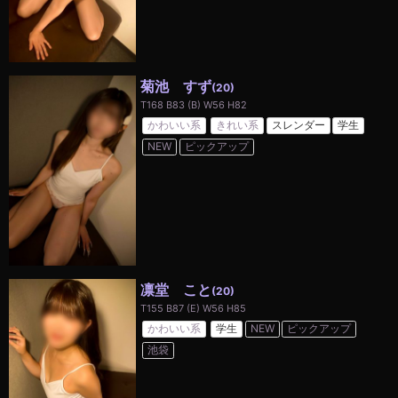
菊池 すず
(20)
T168 B83 (B) W56 H82
かわいい系
きれい系
スレンダー
学生
NEW
ピックアップ
凛堂 こと
(20)
T155 B87 (E) W56 H85
かわいい系
学生
NEW
ピックアップ
池袋