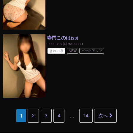
寺門このは
(23)
T155 B86 (C) W53 H80
きれい系
NEW
ピックアップ
1
2
3
4
…
14
次へ