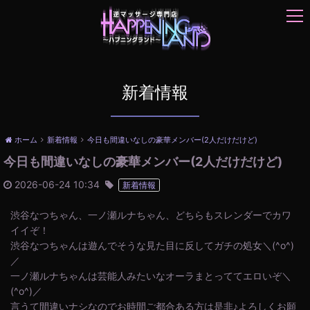
t
o
g
g
l
e
新着情報
n
a
v
ホーム
新着情報
今日も間違いなしの豪華メンバー(2人だけだけど)
i
今日も間違いなしの豪華メンバー(2人だけだけど)
g
a
2026-06-24 10:34
新着情報
t
i
渋谷なつちゃん、一ノ瀬ルナちゃん、どちらもスレンダーでカワ
o
イイぞ！
n
渋谷なつちゃんは遊んでそうな見た目に反してガチの処女＼(^o^)
／
一ノ瀬ルナちゃんは芸能人みたいなオーラまとっててエロいぞ＼
(^o^)／
言うて間違いナシなのでお時間ご都合ある方は是非♪よろしくお願