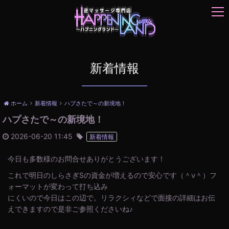
t
o
g
g
l
e
新着情報
n
a
v
ホーム
新着情報
ハプさたで～の新境地！
i
ハプさたで～の新境地！
g
a
2026-06-20 11:45
新着情報
t
i
今日も多数様のお問合せありがとうございます！
o
n
これで明日のしらさぎSの資金が増えるので安心です（＾ν＾）フ
ォーマットが変わって打ち込み
にくいので今日はこの辺で。リラクシィなどで面接の詳細はお伝
えできますので是非ご参照くださいね♪