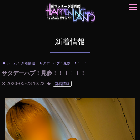
t
o
g
g
l
e
新着情報
n
a
v
ホーム
新着情報
サタデーハプ！見参！！！！！！
i
サタデーハプ！見参！！！！！！
g
a
2026-05-23 10:22
新着情報
t
i
o
n