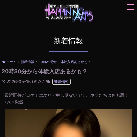
t
o
g
g
l
e
新着情報
n
a
v
ホーム
新着情報
20時30分から体験入店あるかも？
i
20時30分から体験入店あるかも？
g
a
2026-05-15 09:37
新着情報
t
i
最近面接がコケてばかりで申し訳ないです。ボクたちは何も悪く
o
ない(毅然)
n