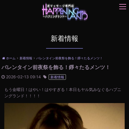
t
o
g
g
l
e
新着情報
n
a
v
ホーム
新着情報
バレンタイン前夜祭を飾る！錚々たるメンツ！
i
バレンタイン前夜祭を飾る！錚々たるメンツ！
g
a
2026-02-13 09:14
新着情報
t
i
もう金曜日！はやい！はやすぎる！本日もヤル気みなぐるハプニ
o
ングランド！！！！
n