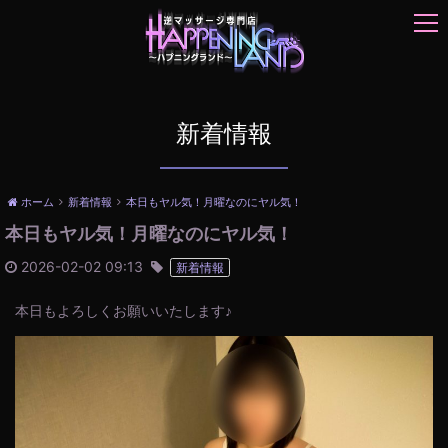
t
o
g
g
l
e
新着情報
n
a
v
ホーム
新着情報
本日もヤル気！月曜なのにヤル気！
i
本日もヤル気！月曜なのにヤル気！
g
a
2026-02-02 09:13
新着情報
t
i
本日もよろしくお願いいたします♪
o
n