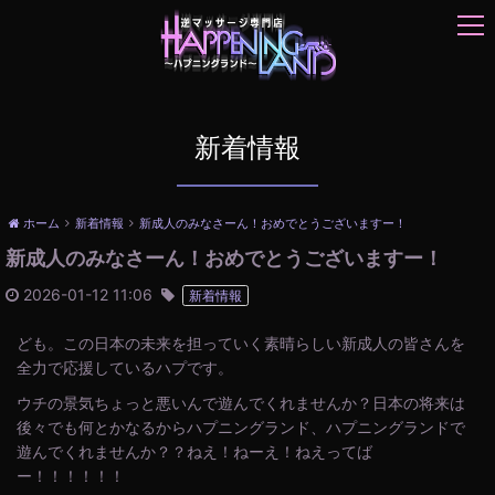
t
o
g
g
l
e
新着情報
n
a
v
ホーム
新着情報
新成人のみなさーん！おめでとうございますー！
i
新成人のみなさーん！おめでとうございますー！
g
a
2026-01-12 11:06
新着情報
t
i
ども。この日本の未来を担っていく素晴らしい新成人の皆さんを
o
全力で応援しているハプです。
n
ウチの景気ちょっと悪いんで遊んでくれませんか？日本の将来は
後々でも何とかなるからハプニングランド、ハプニングランドで
遊んでくれませんか？？ねえ！ねーえ！ねえってば
ー！！！！！！