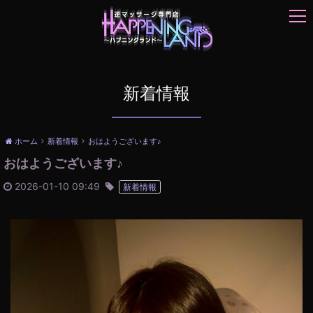
t
o
g
g
l
e
新着情報
n
a
v
ホーム
新着情報
おはようございます♪
i
おはようございます♪
g
a
2026-01-10 09:49
新着情報
t
i
o
n