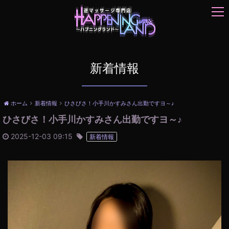
t
o
g
g
l
e
新着情報
n
a
v
ホーム
新着情報
ひさびさ！小手川かすみさん出勤ですヨ～♪
i
ひさびさ！小手川かすみさん出勤ですヨ～♪
g
a
2025-12-03 09:15
新着情報
t
i
o
n