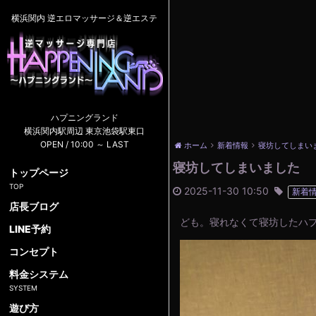
横浜関内 逆エロマッサージ＆逆エステ
ハプニングランド
横浜関内駅周辺 東京池袋駅東口
OPEN / 10:00 ～ LAST
ホーム
新着情報
寝坊してしまい
寝坊してしまいました
トップページ
2025-11-30 10:50
新着
店長ブログ
ども。寝れなくて寝坊したハ
LINE予約
コンセプト
料金システム
遊び方