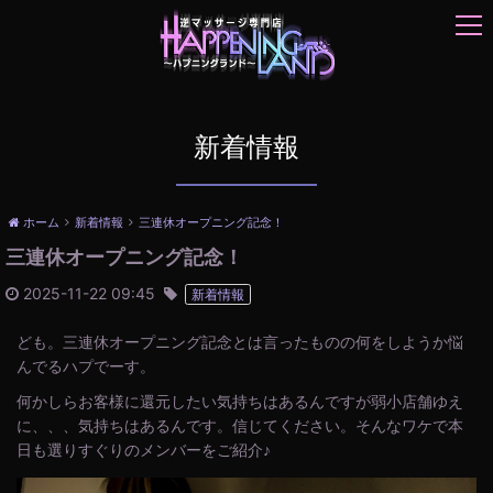
t
o
g
g
l
e
新着情報
n
a
v
ホーム
新着情報
三連休オープニング記念！
i
三連休オープニング記念！
g
a
2025-11-22 09:45
新着情報
t
i
ども。三連休オープニング記念とは言ったものの何をしようか悩
o
んでるハプでーす。
n
何かしらお客様に還元したい気持ちはあるんですが弱小店舗ゆえ
に、、、気持ちはあるんです。信じてください。そんなワケで本
日も選りすぐりのメンバーをご紹介♪