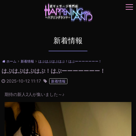
t
o
g
g
l
e
新着情報
n
a
v
ホーム
新着情報
はぷはぷはぷはぷ！はぷーーーーーーー！
i
はぷはぷはぷはぷ！はぷーーーーーーー！
g
a
2025-10-12 11:17
新着情報
t
i
期待の新人2人が集いました～♪
o
n