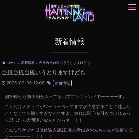
t
o
g
g
l
e
新着情報
n
a
v
ホーム
新着情報
台風台風台風いうとりますけども
i
台風台風台風いうとりますけども
g
a
2025-09-05 12:08
新着情報
t
i
朝10時から前予約が入ってるハプニングランドでーーーーす。
o
n
こんだけメディアがワーワー言ってますが注意することに越した
ことなくても煽りすぎなんですよ。煽れば関心を引きつけれるっ
て思ったら大間違いなんだからネ！！！！
そんなワケで本日は体験入店2日目の青山みおんちゃんが出勤する
よーーーーー！！！！！