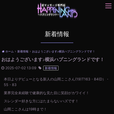
t
o
g
g
l
e
新着情報
n
a
v
ホーム
新着情報
おはようございます♪横浜ハプニングランドです！
i
おはようございます♪横浜ハプニングランドです！
g
a
2025-07-02 13:09
新着情報
t
i
本日よりデビューとなる新人の山岡ここさん(19)T163・84(D）・
o
55・83
n
業界完全未経験で健康的な見た目に笑顔がカワイイ！
スレンダー好きな方にはたまらないハズです！
山岡ここさんは19時まで！