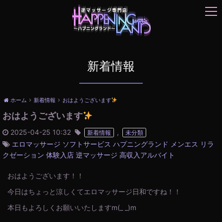
t
o
g
g
l
e
新着情報
n
a
v
ホーム
新着情報
おはようございます
i
おはようございます
g
a
2025-04-25 10:32
,
新着情報
未分類
t
エロマッサージ
ソフトサービス
ハプニングランド
メンエス
リラ
i
クゼーション
体験入店
逆マッサージ
高収入アルバイト
o
n
おはようございます！！
今日はちょっと涼しくてエロマッサージ日和ですね！！
本日もよろしくお願いいたしますm(_ _)m